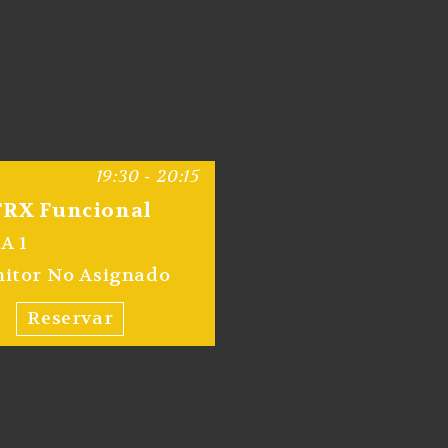
19:30 - 20:15
TRX Funcional
A 1
itor No Asignado
Reservar